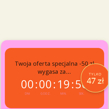
Twoja oferta specjalna -50 zł
wygasa za...
TYLKO
47 zł
00
:
00
:
19
:
55
DNI
GODZ.
MIN.
SEK.