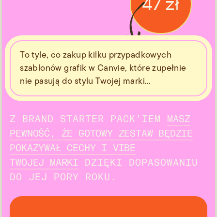
47 zł
To tyle, co zakup kilku przypadkowych
szablonów grafik w Canvie, które zupełnie
nie pasują do stylu Twojej marki…
Z BRAND STARTER PACK'IEM
MASZ
PEWNOŚĆ, ŻE GOTOWY ZESTAW BĘDZIE
POKAZYWAŁ CECHY I VIBE
TWOJEJ MARKI
DZIĘKI DOPASOWANIU
DO JEJ PORY ROKU.