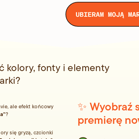
UBIERAM MOJĄ MA
ć kolory, fonty i elementy
arki?
✨ Wyobraź s
vie, ale efekt końcowy
ka”
?
premierę now
lory się gryzą, czcionki