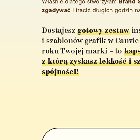
Brand S
Właśnie dlatego stworzyłam
zgadywać
i tracić długich godzin n
Dostajesz
gotowy zestaw
in
i szablonów grafik w Canvi
roku Twojej marki – to
kap
z którą zyskasz lekkość i 
spójności!