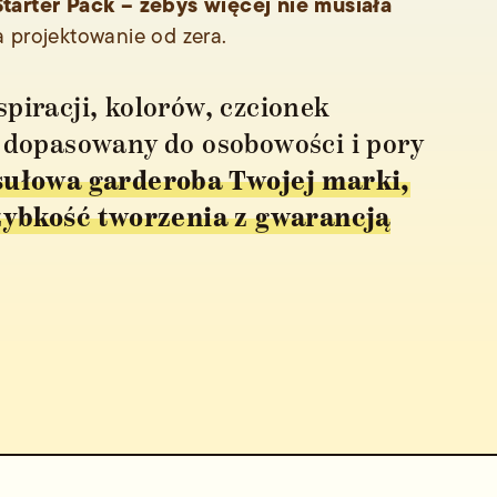
tarter Pack – żebyś więcej nie musiała
a projektowanie od zera.
spiracji, kolorów, czcionek
e dopasowany do osobowości i pory
sułowa garderoba Twojej marki,
szybkość tworzenia z gwarancją