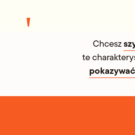
'
sz
Chcesz
te charakter
pokazywać 