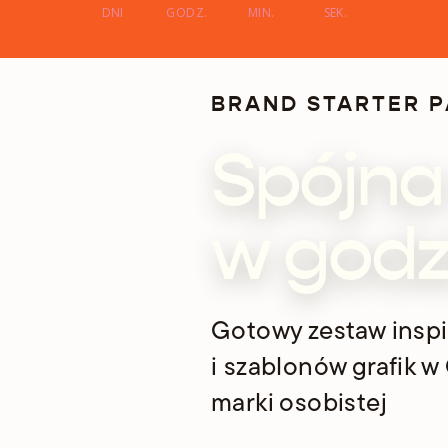
DNI
GODZ.
MIN.
SEK.
BRAND STARTER 
Spójna
w godz
Gotowy zestaw inspir
i szablonów grafik w
marki osobistej