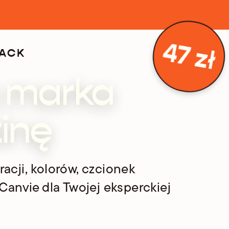
47 zł
PACK
 marka
inę
acji, kolorów, czcionek
 Canvie dla Twojej eksperckiej