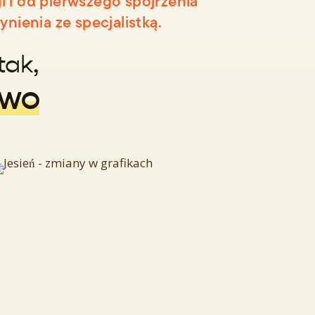
 i od pierwszego spojrzenia
ynienia ze specjalistką.
tak,
TWO