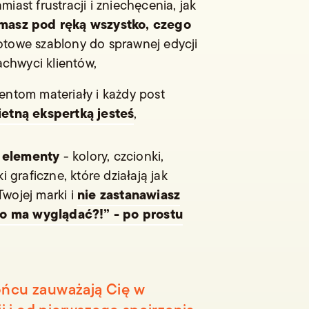
amiast frustracji i zniechęcenia, jak
masz pod ręką wszystko, czego
otowe szablony do sprawnej edycji
zachwyci klientów,
entom materiały i każdy post
ietną ekspertką jesteś
,
 elementy
- kolory, czcionki,
ki graficzne, które działają jak
nie zastanawiasz
wojej marki i
 to ma wyglądać?!” - po prostu
końcu zauważają Cię w