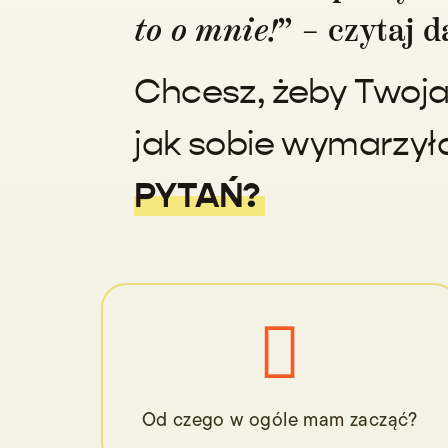
” – czytaj d
to o mnie!
Chcesz, żeby Twoja
jak sobie wymarzyła
PYTAŃ?

Od czego w ogóle mam zacząć?