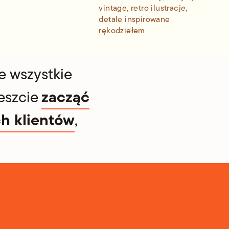
vintage, retro ilustracje,
detale inspirowane
rękodziełem
 wszystkie
zacząć
eszcie
ch klientów
,