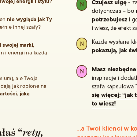
wojej energii i stylu
?
Czujesz ulgę
- z
N
dotychczas – bo
potrzebujesz
nie wygląda jak Ty
i g
den
łnie innej szafy?
i wiesz, że efekt 
Każde wysłane kli
N
 swojej marki
,
pokazują, jak św
n i energii na każdą
Masz niezbędne
N
inspiracje i dodat
mium), ale Twoja
ądają jak robione na
szafa kapsułowa T
rtości, jaką
się więcej: “jak
to wiesz!
…a Twoi klienci w 
łaś “
rety,