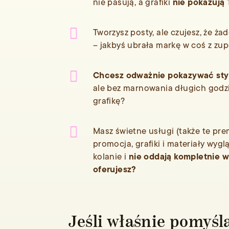
nie pokazują T
nie pasują, a grafiki

Tworzysz posty, ale czujesz, że ża
– jakbyś ubrała markę w coś z zupe

Chcesz odważnie pokazywać styl
ale bez marnowania długich godzi
grafikę?

Masz świetne usługi (także te pre
promocja, grafiki i materiały wygl
nie oddają kompletnie wa
kolanie i
oferujesz?
Jeśli właśnie pomyśla