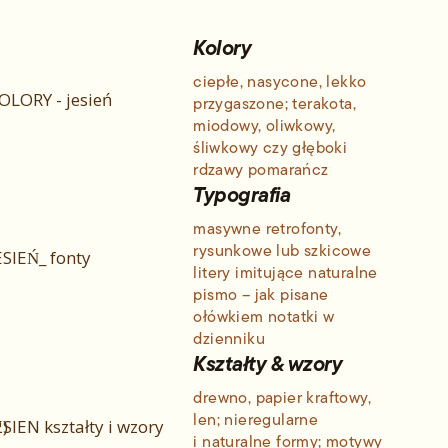
Kolory
ciepłe, nasycone, lekko
przygaszone; terakota,
miodowy, oliwkowy,
śliwkowy czy głęboki
rdzawy pomarańcz
Typografia
masywne retrofonty,
rysunkowe lub szkicowe
litery imitujące naturalne
pismo – jak pisane
ołówkiem notatki w
dzienniku
Kształty & wzory
drewno, papier kraftowy,
len; nieregularne
i naturalne formy; motywy