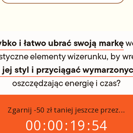
ybko i łatwo ubrać swoją markę
we
ystyczne elementy wizerunku, by wr
jej styl i przyciągać wymarzony
oszczędzając energię i czas?
Zgarnij -50 zł taniej jeszcze przez...
00
:
00
:
19
:
53