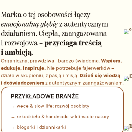
Marka o tej osobowości łączy
emocjonalną głębię
z autentycznym
działaniem. Ciepła, zaangażowana
i rozwojowa –
przyciąga treścią
i ambicją
.
Wspiera,
Organiczna, prawdziwa i bardzo świadoma.
edukuje, inspiruje.
Nie potrzebuje fajerwerków –
Dzieli się wiedzą
działa w skupieniu, z pasją i misją.
i doświadczeniem
z autentycznym zaangażowaniem.
PRZYKŁADOWE BRANŻE
→ wece & slow life; rozwój osobisty
→ rękodzieło & handmade w klimacie natury
→ blogerki i dziennikarki