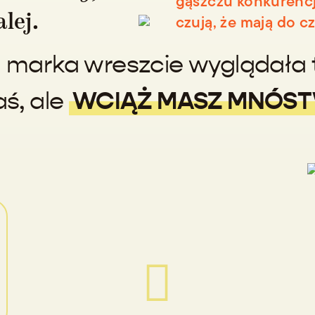
gąszczu konkurencji
alej.
czują, że mają do cz
 marka wreszcie wyglądała 
WCIĄŻ MASZ MNÓS
ś, ale
