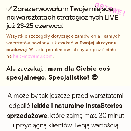
GOTOWE!
✅ Zarezerwowałam Twoje miejsce
na warsztatach strategicznych LIVE
już 23-25 czerwca!
Wszystkie szczegóły dotyczące zamówienia i samych
w Twojej skrzynce
warsztatów powinny już czekać
mailowej
. W razie problemów lub pytań pisz śmiało
na
hej@moyemu.com
.
mam dla Ciebie coś
Ale zaczekaj...
specjalnego, Specjalistko! 😎
A może by tak jeszcze przed warsztatami
lekkie i naturalne InstaStories
odpalić
sprzedażowe
, które zajmą max. 30 minut
i przyciągną klientów Twoją wartością