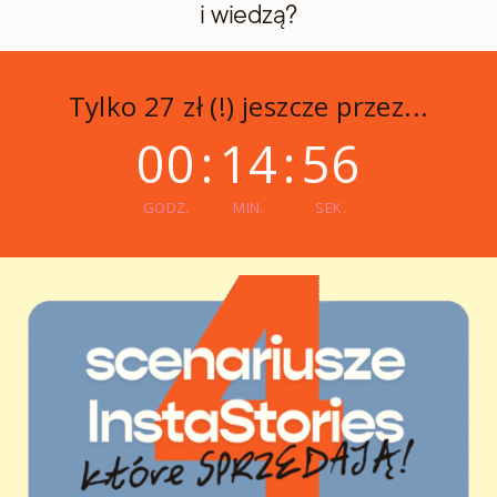
i wiedzą?
Tylko 27 zł (!) jeszcze przez...
00
:
14
:
55
GODZ.
MIN.
SEK.