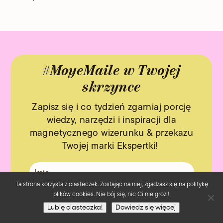
#MoyeMaile w Twojej
skrzynce
Zapisz się i co tydzień zgarniaj porcję
wiedzy, narzędzi i inspiracji dla
magnetycznego wizerunku & przekazu
Twojej marki Ekspertki!
Ta strona korzysta z ciasteczek. Zostając na niej, zgadzasz się na politykę
plików cookies. Nie bój się, nic Ci nie grozi!
Lubię ciasteczka!
Dowiedz się więcej
Zgadzam się na przetwarzanie moich danych osobowych