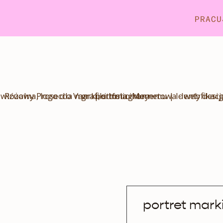
PRACU
Miętowe historie
portret mark