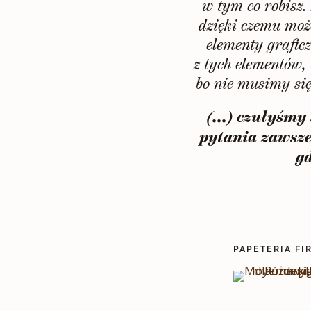
w tym co robisz.
dzięki czemu moż
elementy graficz
z tych elementów, 
bo nie musimy si
(...) czułyśm
pytania zawsze
g
PAPETERIA F