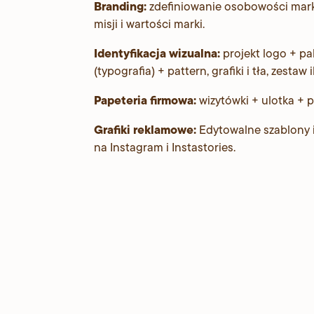
Branding:
zdefiniowanie osobowości marki
misji i wartości marki.
Identyfikacja wizualna:
projekt logo + pa
(typografia) + pattern, grafiki i tła, zestaw 
Papeteria firmowa:
wizytówki + ulotka + 
Grafiki reklamowe:
Edytowalne szablony i
na Instagram i Instastories.