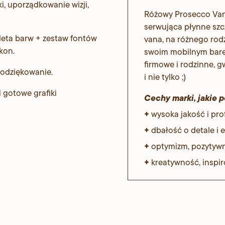
, uporządkowanie wizji,
Różowy Prosecco Van 
serwująca płynne szcz
leta barw + zestaw fontów
vana, na różnego rodz
ikon.
swoim mobilnym bare
firmowe i rodzinne, g
podziękowanie.
i nie tylko ;)
 gotowe grafiki
Cechy marki, jakie p
+
wysoka jakość i pro
+
dbałość o detale i e
+
optymizm, pozytywn
+
kreatywność, inspir