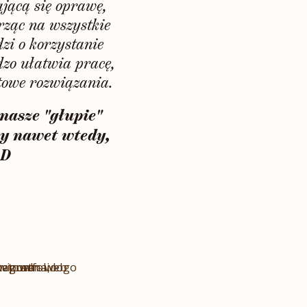
ającą się oprawę,
rząc na wszystkie
dzi o korzystanie
rdzo ułatwia pracę,
towe rozwiązania.
nasze "głupie"
by nawet wtedy,
:D