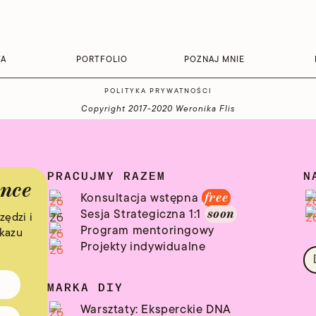
TA
PORTFOLIO
POZNAJ MNIE
POLITYKA PRYWATNOŚCI
Copyright 2017-2020 Weronika Flis
PRACUJMY RAZEM
N
ynce
Konsultacja wstępna
free
Sesja Strategiczna 1:1
soon
zędzi i
Program mentoringowy
ekazu
Projekty indywidualne
MARKA DIY
Warsztaty: Eksperckie DNA