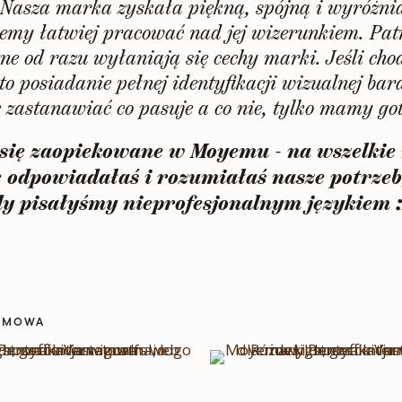
 Nasza marka zyskała piękną, spójną i wyróżni
emy łatwiej pracować nad jej wizerunkiem. Pat
ne od razu wyłaniają się cechy marki. Jeśli cho
to posiadanie pełnej identyfikacji wizualnej ba
ę zastanawiać co pasuje a co nie, tylko mamy go
y się zaopiekowane w Moyemu - na wszelkie 
 odpowiadałaś i rozumiałaś nasze potrze
dy pisałyśmy nieprofesjonalnym językiem 
IRMOWA