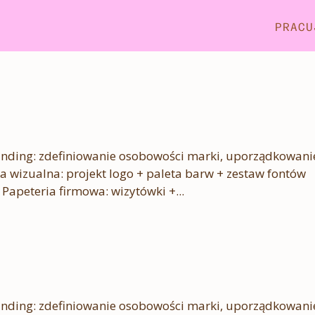
PRACU
anding: zdefiniowanie osobowości marki, uporządkowani
acja wizualna: projekt logo + paleta barw + zestaw fontów
 Papeteria firmowa: wizytówki +...
anding: zdefiniowanie osobowości marki, uporządkowani