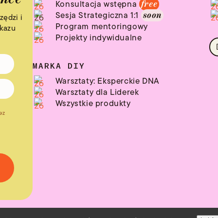
Konsultacja wstępna
free
Sesja Strategiczna 1:1
soon
zędzi i
Program mentoringowy
ekazu
Projekty indywidualne
MARKA DIY
Warsztaty: Eksperckie DNA
Warsztaty dla Liderek
Wszystkie produkty
ez