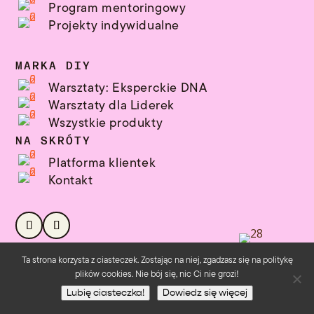
Program mentoringowy
Projekty indywidualne
MARKA DIY
Warsztaty: Eksperckie DNA
Warsztaty dla Liderek
Wszystkie produkty
NA SKRÓTY
Platforma klientek
Kontakt
Ta strona korzysta z ciasteczek. Zostając na niej, zgadzasz się na politykę
Copyrigts 2017 - 2026 © Weronika Flis • Kopiowanie
plików cookies. Nie bój się, nic Ci nie grozi!
zawartosci, treści, grafik i zdjęć ze strony zabronione.
Lubię ciasteczka!
Dowiedz się więcej
Regulamin
•
Polityka prywatności