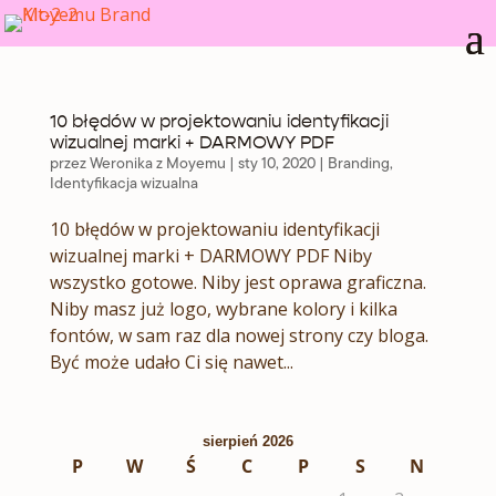
10 błędów w projektowaniu identyfikacji
wizualnej marki + DARMOWY PDF
przez
Weronika z Moyemu
|
sty 10, 2020
|
Branding
,
Identyfikacja wizualna
10 błędów w projektowaniu identyfikacji
wizualnej marki + DARMOWY PDF Niby
wszystko gotowe. Niby jest oprawa graficzna.
Niby masz już logo, wybrane kolory i kilka
fontów, w sam raz dla nowej strony czy bloga.
Być może udało Ci się nawet...
sierpień 2026
P
W
Ś
C
P
S
N