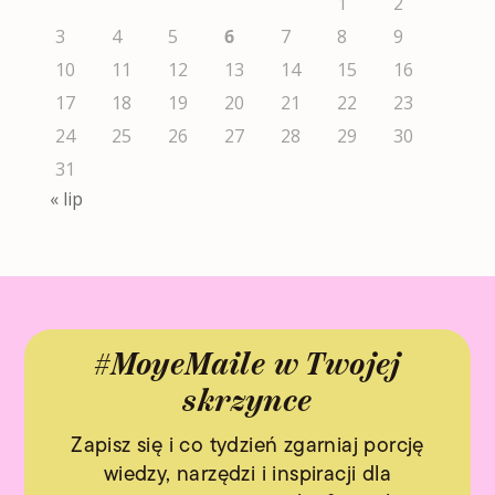
1
2
3
4
5
6
7
8
9
10
11
12
13
14
15
16
17
18
19
20
21
22
23
24
25
26
27
28
29
30
31
« lip
#MoyeMaile w Twojej
skrzynce
Zapisz się i co tydzień zgarniaj porcję
wiedzy, narzędzi i inspiracji dla