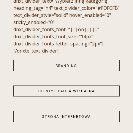
dnxt_divider_text="Wybierz inną kategorię"
heading_tag="h4" text_divider_color="#FDFCFB"
text_divider_style="solid" hover_enabled="0"
sticky_enabled="0"
dnxt_divider_fonts_font="|||on|||||"
dnxt_divider_fonts_font_size="14px"
dnxt_divider_fonts_letter_spacing="2px"]
[/dnxte_text_divider]
BRANDING
IDENTYFIKACJA WIZUALNA
STRONA INTERNETOWA